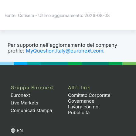
Formaz
Specific
Fonte: Cofisem - Ultimo aggiornamento: 2026-08-08
Statisti
Avvisi
Market
Per supporto nell'aggiornamento del company
profile:
MyQuestion.Italy@euronext.com
.
KID
Gruppo Euronext
Altri link
Euronext
Comitato Corporate
Governance
Live Markets
Lavora con noi
Comunicati stampa
Pubblicità
EN