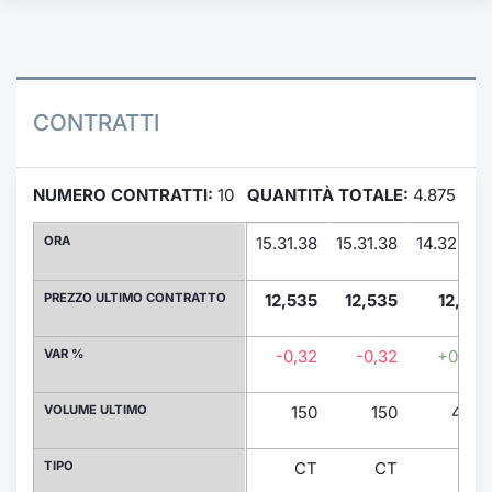
Formaz
Specific
Statisti
Avvisi
CONTRATTI
Market
NUMERO CONTRATTI:
10
QUANTITÀ TOTALE:
4.875
KID
ORA
15.31.38
15.31.38
14.32.05
PREZZO ULTIMO CONTRATTO
12,535
12,535
12,67
VAR %
-0,32
-0,32
+0,76
VOLUME ULTIMO
150
150
437
TIPO
CT
CT
CT