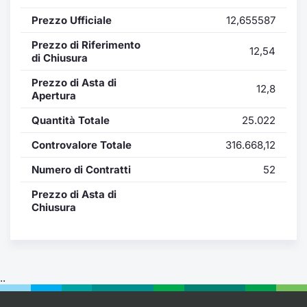
Formaz
Prezzo Ufficiale
12,655587
Specific
Statisti
Prezzo di Riferimento
12,54
Avvisi
di Chiusura
Prezzo di Asta di
12,8
Market
Apertura
Quantità Totale
25.022
KID
Controvalore Totale
316.668,12
Numero di Contratti
52
Prezzo di Asta di
Chiusura
..