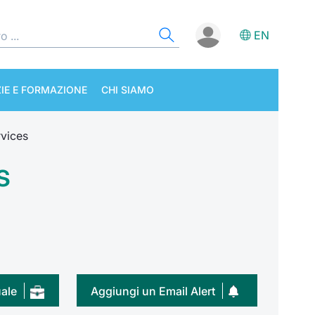
EN
IE E FORMAZIONE
CHI SIAMO
rvices
s
uale
Aggiungi un Email Alert