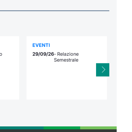
EVENTI
ASS
o
29/09/26
- Relazione
29/0
Semestrale
VISU