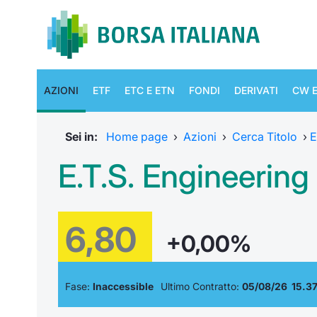
AZIONI
ETF
ETC E ETN
FONDI
DERIVATI
CW E
Sei in:
Home page
›
Azioni
›
Cerca Titolo
›
E
E.T.S. Engineering
6,80
+0,00%
Fase:
Inaccessible
Ultimo Contratto:
05/08/26 15.37