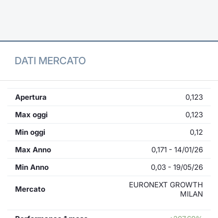
Formaz
Specific
Statisti
Avvisi
DATI MERCATO
Market
KID
Apertura
0,123
Max oggi
0,123
Min oggi
0,12
Max Anno
0,171 - 14/01/26
Min Anno
0,03 - 19/05/26
EURONEXT GROWTH
Mercato
MILAN