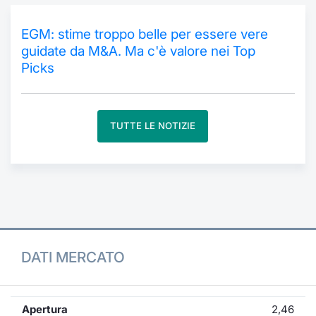
Formaz
Specific
EGM: stime troppo belle per essere vere
Statisti
guidate da M&A. Ma c'è valore nei Top
Avvisi
Picks
Market
TUTTE LE NOTIZIE
KID
DATI MERCATO
Apertura
2,46