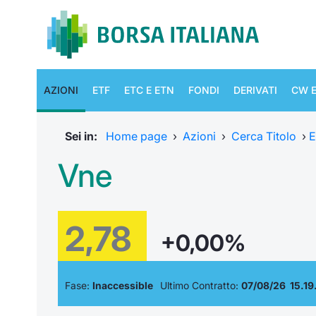
AZIONI
ETF
ETC E ETN
FONDI
DERIVATI
CW E
Sei in:
Home page
›
Azioni
›
Cerca Titolo
›
E
Vne
2,78
+0,00%
Fase:
Inaccessible
Ultimo Contratto:
07/08/26 15.19