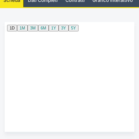
Scheda
Dati Completi
Contratti
Grafico interattivo
Documenti
Notizie e Formazione
Settoria
Per emit
Docume
Dividen
Emittent
KID/PRI
Notizie
Servizi 
Listed Brands
Chi siamo
Docume
Formazi
BTP Min
Formaz
Listing
Statisti
Dati di
Milan
Calendario Conferenze
Formazi
BONO Mi
Material
Analisi 
Segmen
IPO e Matricole
OAT Min
Intermed
Mercato
Cambi
BUND Mi
Mifid 2
BTP
MiFID 2
BTP Min
Regolam
Market M
Speciali
Opzioni
Academ
RFQ
Opzioni 
Spread 
Indicato