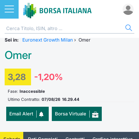
Azioni
AZIONI
CERCA TITOLO
IND
DO
MIF
ETF
ETC
FON
DER
CW 
OBB
FIN
NOT
CHI
Sei in:
Home
Listino A-Z
ETF
Euronext Growth Milan
›
Omer
FTSE Al
Docume
Tick tab
Home
Home
Home
Home
Home
Home
Home
Home
Home
Omer
Cerca Titolo
EuroTLX
ETC e ETN
FTSE M
Calenda
Tutti gli
Tutti gl
Mercato
Futures
Strumen
Tutti gl
Accesso 
Formazi
Borsa It
Euronext Growth Milan
Quotarsi in Borsa Italiana
Fondi
FTSE It
Studi
Euronex
Per inte
Fondi ap
Futures 
Strumen
MOT
Investim
Glossar
Ufficio
3,28
-1,20%
Global Equity Market
Distribuzione diretta
Derivati
FTSE Ita
Internal
Per inte
RFQ
Fondi ch
MiniFut
Modello
Euronex
Sustain
Comunic
Calenda
Fase:
Inaccessible
investi
Ultimo Contratto:
07/08/26 16.29.44
Trading After Hours
Mercati
CW e Certificati
FTSE Ita
Market 
RFQ
Market 
MicroFu
Quotazi
EuroTL
ESGenera
Avvisi d
Servizi 
Fondi c
Email Alert
Borsa Virtuale
Share selector
Indici
Obbligazioni
FTSE Ita
Market 
Statisti
Futures
Statisti
Green e
Eventi
Radioco
Storia d
Rialzi e ribassi
Finanza Sostenibile
MIB ES
Statisti
Per emit
Futures 
Market 
Come qu
Regolam
Telebor
Palazzo