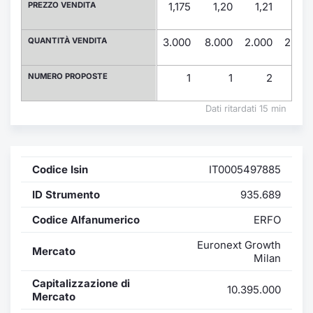
Formaz
PREZZO VENDITA
1,175
1,20
1,21
1,24
Specific
Statisti
QUANTITÀ VENDITA
3.000
8.000
2.000
2.000
Avvisi
NUMERO PROPOSTE
1
1
2
2
Market
Dati ritardati 15 min
KID
Codice Isin
IT0005497885
ID Strumento
935.689
Codice Alfanumerico
ERFO
Euronext Growth
Mercato
Milan
Capitalizzazione di
10.395.000
Mercato