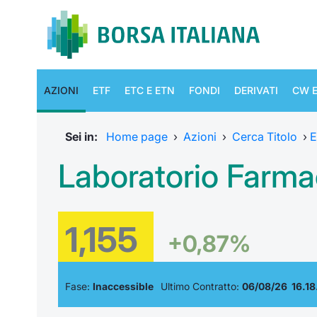
AZIONI
ETF
ETC E ETN
FONDI
DERIVATI
CW E
Sei in:
Home page
›
Azioni
›
Cerca Titolo
›
E
Laboratorio Farma
1,155
+0,87%
Fase:
Inaccessible
Ultimo Contratto:
06/08/26 16.18