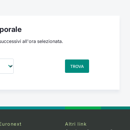
porale
 successivi all'ora selezionata.
TROVA
Euronext
Altri link