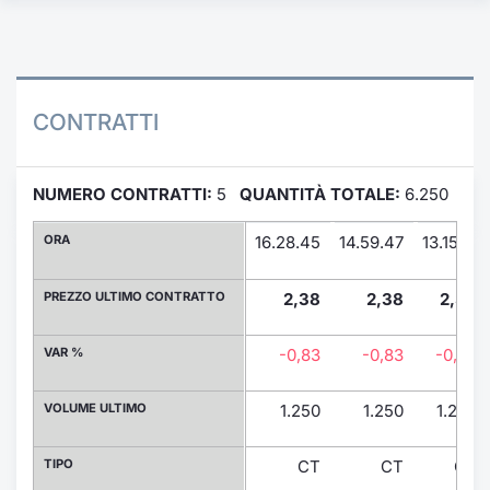
Formaz
Specific
Statisti
Avvisi
CONTRATTI
Market
NUMERO CONTRATTI:
5
QUANTITÀ TOTALE:
6.250
KID
ORA
16.28.45
14.59.47
13.15.17
PREZZO ULTIMO CONTRATTO
2,38
2,38
2,38
VAR %
-0,83
-0,83
-0,83
VOLUME ULTIMO
1.250
1.250
1.250
TIPO
CT
CT
CT