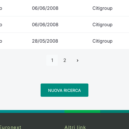
io
06/06/2008
Citigroup
io
06/06/2008
Citigroup
io
28/05/2008
Citigroup
1
2
NUOVA RICERCA
Euronext
Altri link