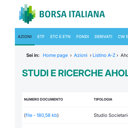
AZIONI
ETF
ETC E ETN
FONDI
DERIVATI
CW E
Sei in:
Home page
›
Azioni
›
Listino A-Z
›
Aho
STUDI E RICERCHE AHO
NUMERO DOCUMENTO
TIPOLOGIA
(
file - 180,58 kb
)
Studio Societar