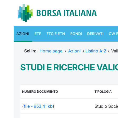
AZIONI
ETF
ETC E ETN
FONDI
DERIVATI
CW E
Sei in:
Home page
›
Azioni
›
Listino A-Z
›
Val
STUDI E RICERCHE VALI
NUMERO DOCUMENTO
TIPOLOGIA
(
file - 953,41 kb
)
Studio Soci