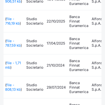
906,51 kb
)
Societario
S.p.A.
Euramerica
Documenti
Notizie e Formazione
Settoria
Per emit
Docume
Dividen
Emittent
KID/PRI
Notizie
Servizi 
Banca
Listed Brands
Chi siamo
(
file -
Studio
Docume
Formazi
BTP Min
Formaz
Listing
Statisti
Dati di
Alfonsi
22/10/2025
Finnat
716,19 kb
)
Societario
S.p.A.
Milan
Euramerica
Calendario Conferenze
Formazi
BONO Mi
Material
Analisi 
Segmen
Banca
(
file -
Studio
Alfonsi
IPO e Matricole
OAT Min
Intermed
17/04/2025
Finnat
Mercato
787,59 kb
)
Societario
S.p.A.
Euramerica
Cambi
BUND Mi
Mifid 2
BTP
Banca
(
file - 1,71
Studio
Alfonsi
21/10/2024
Finnat
MiFID 2
BTP Min
Regolam
mb
)
Societario
S.p.A.
Market M
Euramerica
Speciali
Opzioni
Academ
Banca
RFQ
(
file -
Studio
Alfonsi
29/07/2024
Finnat
Opzioni 
808,13 kb
)
Societario
S.p.A.
Euramerica
Spread 
Indicato
Banca