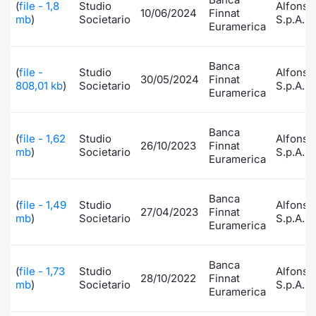
Formaz
(
file - 1,8
Studio
Alfonsi
10/06/2024
Finnat
mb
)
Societario
S.p.A.
Specific
Euramerica
Statisti
Avvisi
Banca
(
file -
Studio
Alfonsi
30/05/2024
Finnat
808,01 kb
)
Societario
S.p.A.
Euramerica
Market
KID
Banca
(
file - 1,62
Studio
Alfonsi
26/10/2023
Finnat
mb
)
Societario
S.p.A.
Euramerica
Banca
(
file - 1,49
Studio
Alfonsi
27/04/2023
Finnat
mb
)
Societario
S.p.A.
Euramerica
Banca
(
file - 1,73
Studio
Alfonsi
28/10/2022
Finnat
mb
)
Societario
S.p.A.
Euramerica