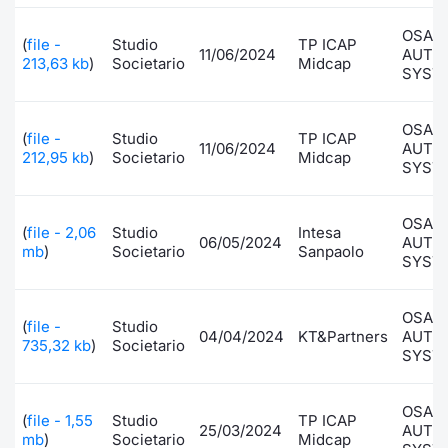
Formaz
Specific
OSAI
(
file -
Studio
TP ICAP
11/06/2024
AUTO
Statisti
213,63 kb
)
Societario
Midcap
SYST
Avvisi
OSAI
Market
(
file -
Studio
TP ICAP
11/06/2024
AUTO
212,95 kb
)
Societario
Midcap
SYST
KID
OSAI
(
file - 2,06
Studio
Intesa
06/05/2024
AUTO
mb
)
Societario
Sanpaolo
SYST
OSAI
(
file -
Studio
04/04/2024
KT&Partners
AUTO
735,32 kb
)
Societario
SYST
OSAI
(
file - 1,55
Studio
TP ICAP
25/03/2024
AUTO
mb
)
Societario
Midcap