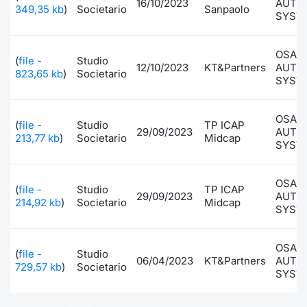
16/10/2023
AUTO
349,35 kb
)
Societario
Sanpaolo
SYST
OSAI
(
file -
Studio
12/10/2023
KT&Partners
AUTO
823,65 kb
)
Societario
SYST
OSAI
(
file -
Studio
TP ICAP
29/09/2023
AUTO
213,77 kb
)
Societario
Midcap
SYST
OSAI
(
file -
Studio
TP ICAP
29/09/2023
AUTO
214,92 kb
)
Societario
Midcap
SYST
OSAI
(
file -
Studio
06/04/2023
KT&Partners
AUTO
729,57 kb
)
Societario
SYST