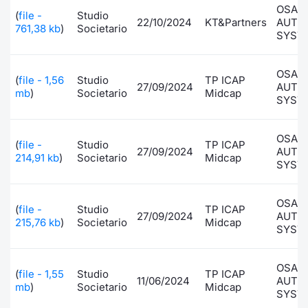
OSAI
(
file -
Studio
Documenti
Notizie e Formazione
Settoria
Per emit
Docume
Dividen
Emittent
KID/PRI
Notizie
Servizi 
22/10/2024
KT&Partners
AUTO
761,38 kb
)
Societario
SYST
Listed Brands
Chi siamo
Docume
Formazi
BTP Min
Formaz
Listing
Statisti
Dati di
Milan
OSAI
(
file - 1,56
Studio
TP ICAP
27/09/2024
AUTO
Calendario Conferenze
Formazi
BONO Mi
Material
Analisi 
mb
)
Societario
Midcap
Segmen
SYST
IPO e Matricole
OAT Min
Intermed
Mercato
OSAI
(
file -
Studio
TP ICAP
27/09/2024
AUTO
214,91 kb
)
Societario
Midcap
Cambi
BUND Mi
Mifid 2
SYST
BTP
MiFID 2
BTP Min
Regolam
Market M
OSAI
(
file -
Studio
TP ICAP
27/09/2024
AUTO
Speciali
215,76 kb
)
Societario
Midcap
Opzioni
Academ
SYST
RFQ
Opzioni 
OSAI
(
file - 1,55
Studio
TP ICAP
Spread 
11/06/2024
AUTO
mb
)
Societario
Midcap
SYST
Indicato