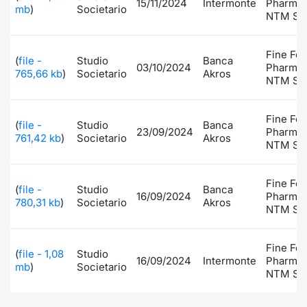
15/11/2024
Intermonte
Pharmac
mb
)
Societario
NTM S.p
Fine Fo
(
file -
Studio
Banca
03/10/2024
Pharmac
765,66 kb
)
Societario
Akros
NTM S.p
Fine Fo
(
file -
Studio
Banca
23/09/2024
Pharmac
761,42 kb
)
Societario
Akros
NTM S.p
Fine Fo
(
file -
Studio
Banca
16/09/2024
Pharmac
780,31 kb
)
Societario
Akros
NTM S.p
Fine Fo
(
file - 1,08
Studio
16/09/2024
Intermonte
Pharmac
mb
)
Societario
NTM S.p