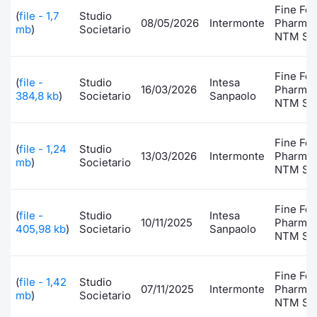
Fine Fo
(
file - 1,7
Studio
Documenti
Notizie e Formazione
Settoria
Per emit
Docume
Dividen
Emittent
KID/PRI
Notizie
Servizi 
08/05/2026
Intermonte
Pharmac
mb
)
Societario
NTM S.p
Listed Brands
Chi siamo
Docume
Formazi
BTP Min
Formaz
Listing
Statisti
Dati di
Milan
Fine Fo
(
file -
Studio
Intesa
16/03/2026
Pharmac
Calendario Conferenze
Formazi
BONO Mi
Material
Analisi 
384,8 kb
)
Societario
Sanpaolo
Segmen
NTM S.p
IPO e Matricole
OAT Min
Intermed
Mercato
Fine Fo
(
file - 1,24
Studio
13/03/2026
Intermonte
Pharmac
mb
)
Societario
Cambi
BUND Mi
Mifid 2
NTM S.p
BTP
MiFID 2
BTP Min
Regolam
Market M
Fine Fo
(
file -
Studio
Intesa
10/11/2025
Pharmac
Speciali
405,98 kb
)
Societario
Sanpaolo
Opzioni
Academ
NTM S.p
RFQ
Opzioni 
Fine Fo
(
file - 1,42
Studio
Spread 
07/11/2025
Intermonte
Pharmac
mb
)
Societario
NTM S.p
Indicato