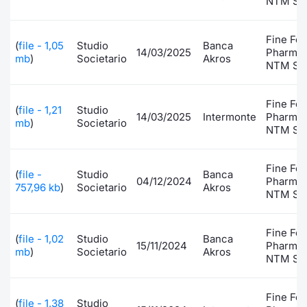
NTM S.p
Fine Fo
(
file - 1,05
Studio
Banca
14/03/2025
Pharmac
mb
)
Societario
Akros
NTM S.p
Fine Fo
(
file - 1,21
Studio
14/03/2025
Intermonte
Pharmac
mb
)
Societario
NTM S.p
Fine Fo
(
file -
Studio
Banca
04/12/2024
Pharmac
757,96 kb
)
Societario
Akros
NTM S.p
Fine Fo
(
file - 1,02
Studio
Banca
15/11/2024
Pharmac
mb
)
Societario
Akros
NTM S.p
Fine Fo
(
file - 1,38
Studio