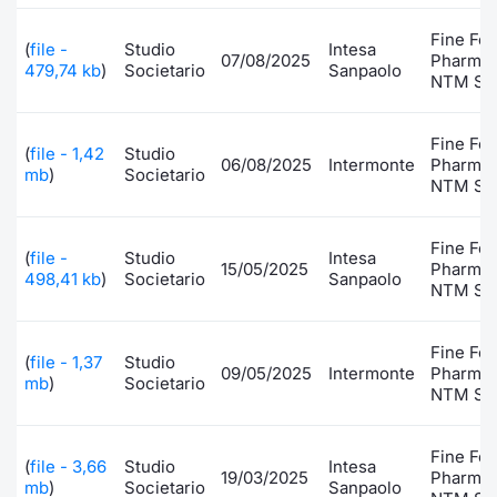
Formaz
Specific
Fine Fo
(
file -
Studio
Intesa
07/08/2025
Pharmac
Statisti
479,74 kb
)
Societario
Sanpaolo
NTM S.p
Avvisi
Fine Fo
Market
(
file - 1,42
Studio
06/08/2025
Intermonte
Pharmac
mb
)
Societario
NTM S.p
KID
Fine Fo
(
file -
Studio
Intesa
15/05/2025
Pharmac
498,41 kb
)
Societario
Sanpaolo
NTM S.p
Fine Fo
(
file - 1,37
Studio
09/05/2025
Intermonte
Pharmac
mb
)
Societario
NTM S.p
Fine Fo
(
file - 3,66
Studio
Intesa
19/03/2025
Pharmac
mb
)
Societario
Sanpaolo