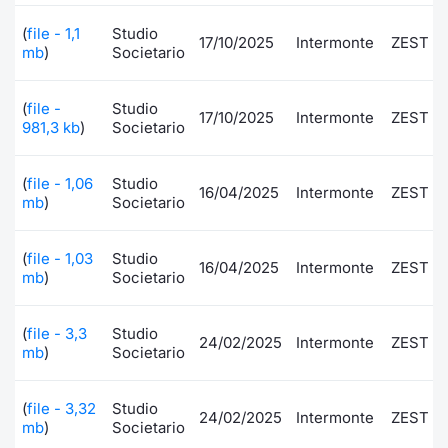
Documenti
Notizie e Formazione
Settoria
Per emit
Docume
Dividen
Emittent
KID/PRI
Notizie
Servizi 
(
file - 1,1
Studio
17/10/2025
Intermonte
ZEST
mb
)
Societario
Listed Brands
Chi siamo
Docume
Formazi
BTP Min
Formaz
Listing
Statisti
Dati di
Milan
(
file -
Studio
17/10/2025
Intermonte
ZEST
981,3 kb
)
Societario
Calendario Conferenze
Formazi
BONO Mi
Material
Analisi 
Segmen
IPO e Matricole
OAT Min
Intermed
(
file - 1,06
Studio
16/04/2025
Intermonte
Mercato
ZEST
mb
)
Societario
Cambi
BUND Mi
Mifid 2
BTP
(
file - 1,03
Studio
16/04/2025
Intermonte
ZEST
mb
)
Societario
MiFID 2
BTP Min
Regolam
Market M
Speciali
Opzioni
Academ
(
file - 3,3
Studio
24/02/2025
Intermonte
ZEST
mb
)
Societario
RFQ
Opzioni 
Spread 
(
file - 3,32
Studio
24/02/2025
Intermonte
ZEST
mb
)
Societario
Indicato