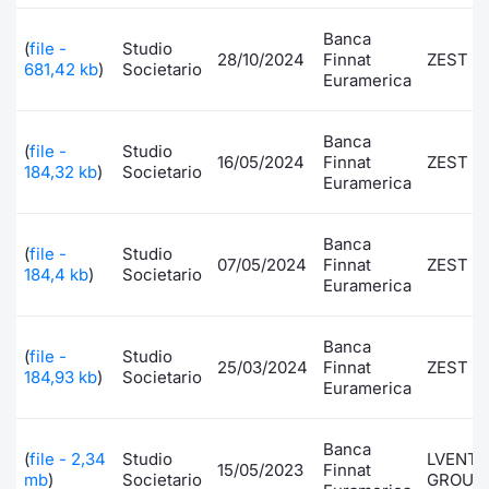
Formaz
Specific
Banca
(
file -
Studio
28/10/2024
Finnat
ZEST
Statisti
681,42 kb
)
Societario
Euramerica
Avvisi
Banca
Market
(
file -
Studio
16/05/2024
Finnat
ZEST
184,32 kb
)
Societario
Euramerica
KID
Banca
(
file -
Studio
07/05/2024
Finnat
ZEST
184,4 kb
)
Societario
Euramerica
Banca
(
file -
Studio
25/03/2024
Finnat
ZEST
184,93 kb
)
Societario
Euramerica
Banca
(
file - 2,34
Studio
LVENT
15/05/2023
Finnat
mb
)
Societario
GROUP