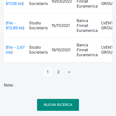
10/03/2022
Finnat
817,08 kb
)
Societario
GROUP
Euramerica
Banca
(
file -
Studio
LVENT
15/11/2021
Finnat
813,89 kb
)
Societario
GROUP
Euramerica
Banca
(
file - 2,67
Studio
LVENT
19/10/2021
Finnat
mb
)
Societario
GROUP
Euramerica
1
2
Note:
NUOVA RICERCA