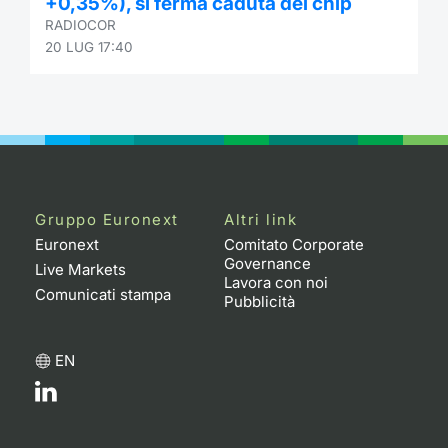
+0,35%), si ferma caduta dei chip
RADIOCOR
20 LUG 17:40
Gruppo Euronext
Altri link
Euronext
Comitato Corporate
Governance
Live Markets
Lavora con noi
Comunicati stampa
Pubblicità
EN