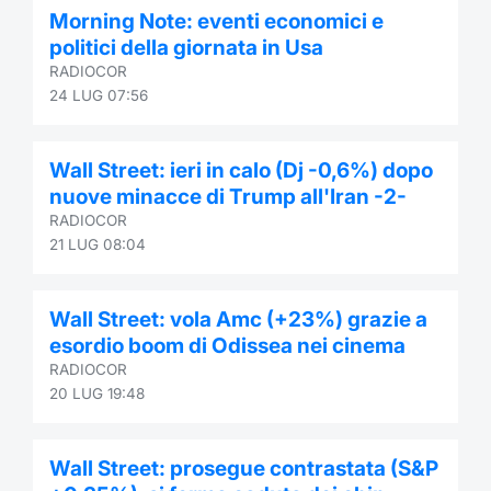
Formaz
Morning Note: eventi economici e
Specific
politici della giornata in Usa
Statisti
RADIOCOR
Avvisi
24 LUG 07:56
Market
Wall Street: ieri in calo (Dj -0,6%) dopo
nuove minacce di Trump all'Iran -2-
KID
RADIOCOR
21 LUG 08:04
Wall Street: vola Amc (+23%) grazie a
esordio boom di Odissea nei cinema
RADIOCOR
20 LUG 19:48
Wall Street: prosegue contrastata (S&P