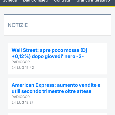
Scheda
Dati Completi
Contratti
Grafico interattivo
Documenti
Notizie e Formazione
Settoria
Per emit
Docume
Dividen
Emittent
KID/PRI
Notizie
Servizi 
Listed Brands
Chi siamo
Docume
Formazi
BTP Min
Formaz
Listing
Statisti
Dati di
NOTIZIE
Milan
Calendario Conferenze
Formazi
BONO Mi
Material
Analisi 
Segmen
IPO e Matricole
OAT Min
Intermed
Mercato
Wall Street: apre poco mossa (Dj
+0,12%) dopo giovedi' nero -2-
Cambi
BUND Mi
Mifid 2
RADIOCOR
BTP
24 LUG 15:42
MiFID 2
BTP Min
Regolam
Market M
Speciali
American Express: aumento vendite e
Opzioni
Academ
utili secondo trimestre oltre attese
RFQ
RADIOCOR
Opzioni 
24 LUG 13:37
Spread 
Indicato