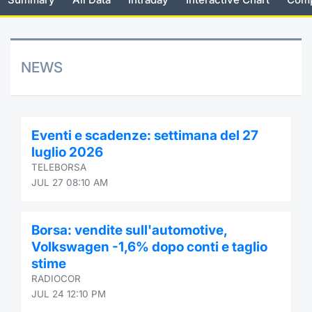
Risers and fallers
News
Docume
Docume
Dividen
Mifid 2
KID/PRI
Material
Market 
New Issues
About Us
Educati
Educati
BTP Min
SeDeX I
Euronex
Analysis
NEWS
Sponso
Rates
BONO Mi
Intermed
ESG Se
Documents
OAT Min
Mifid 2
Eventi e scadenze: settimana del 27
Fixed I
luglio 2026
Listed Italian Brands
BUND Mi
Rules
TELEBORSA
Market 
JUL 27 08:10 AM
and Spec
MiFID 2
BTP MI
Academ
RFQ
Borsa: vendite sull'automotive,
FTSE MI
Volkswagen -1,6% dopo conti e taglio
Europea
stime
Stock O
RADIOCOR
Market S
JUL 24 12:10 PM
Options 