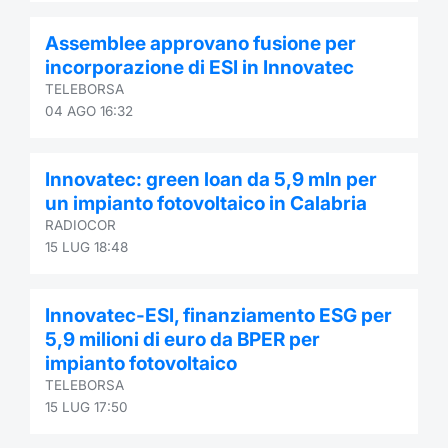
Formaz
Specific
Assemblee approvano fusione per
Statisti
incorporazione di ESI in Innovatec
Avvisi
TELEBORSA
04 AGO 16:32
Market
Innovatec: green loan da 5,9 mln per
KID
un impianto fotovoltaico in Calabria
RADIOCOR
15 LUG 18:48
Innovatec-ESI, finanziamento ESG per
5,9 milioni di euro da BPER per
impianto fotovoltaico
TELEBORSA
15 LUG 17:50