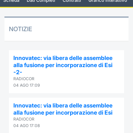
Scheda
Dati Completi
Contratti
Grafico interattivo
Documenti
Notizie e Formazione
Settoria
Per emit
Docume
Dividen
Emittent
KID/PRI
Notizie
Servizi 
Listed Brands
Chi siamo
Docume
Formazi
BTP Min
Formaz
Listing
Statisti
Dati di
NOTIZIE
Milan
Calendario Conferenze
Formazi
BONO Mi
Material
Analisi 
Segmen
IPO e Matricole
OAT Min
Intermed
Mercato
Innovatec: via libera delle assemblee
alla fusione per incorporazione di Esi
Cambi
BUND Mi
Mifid 2
-2-
BTP
RADIOCOR
MiFID 2
BTP Min
Regolam
04 AGO 17:09
Market M
Speciali
Opzioni
Academ
Innovatec: via libera delle assemblee
RFQ
alla fusione per incorporazione di Esi
Opzioni 
RADIOCOR
Spread 
04 AGO 17:08
Indicato