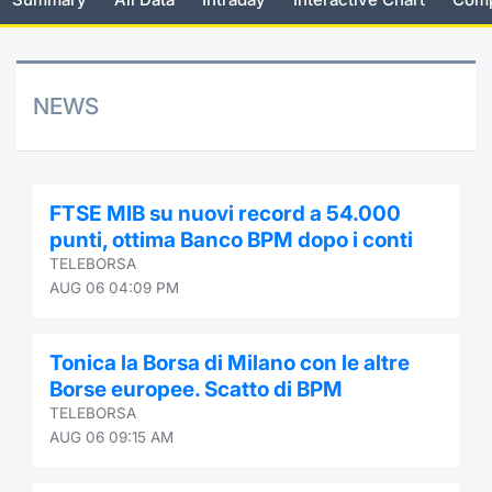
Risers and fallers
News
Docume
Docume
Dividen
Mifid 2
KID/PRI
Material
Market 
New Issues
About Us
Educati
Educati
BTP Min
SeDeX I
Euronex
Analysis
NEWS
Sponso
Rates
BONO Mi
Intermed
ESG Se
Documents
OAT Min
Mifid 2
FTSE MIB su nuovi record a 54.000
Fixed I
punti, ottima Banco BPM dopo i conti
Listed Italian Brands
BUND Mi
Rules
TELEBORSA
Market 
AUG 06 04:09 PM
and Spec
MiFID 2
BTP MI
Academ
RFQ
Tonica la Borsa di Milano con le altre
FTSE MI
Borse europee. Scatto di BPM
Europea
TELEBORSA
Stock O
AUG 06 09:15 AM
Market S
Options 