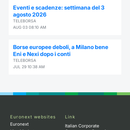
Eventi e scadenze: settimana del 3
agosto 2026
TELEBORSA
AUG 03 08:10 AM
Borse europee deboli, a Milano bene
Eni e Nexi dopo i conti
TELEBORSA
JUL 29 10:38 AM
Euronext websites
Link
Euronext
Italian Corporate