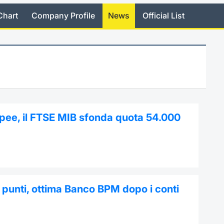
Chart
Company Profile
News
Official List
opee, il FTSE MIB sfonda quota 54.000
punti, ottima Banco BPM dopo i conti