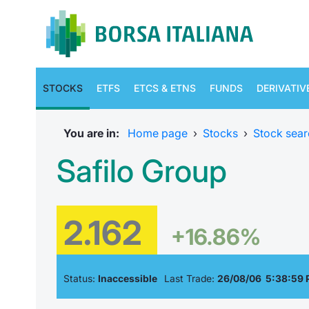
STOCKS
ETFS
ETCS & ETNS
FUNDS
DERIVATIV
You are in:
Home page
›
Stocks
›
Stock sear
Safilo Group
2.162
+16.86%
Status:
Inaccessible
Last Trade:
26/08/06 5:38:59