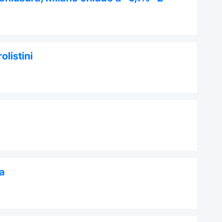
olistini
pa