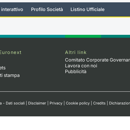
 interattivo
Profilo Società
Listino Ufficiale
Euronext
Altri link
Comitato Corporate Governa
Lavora con noi
ets
Pubblicità
ti stampa
 - Dati sociali
|
Disclaimer
|
Privacy
|
Cookie policy
|
Credits
|
Dichiarazion