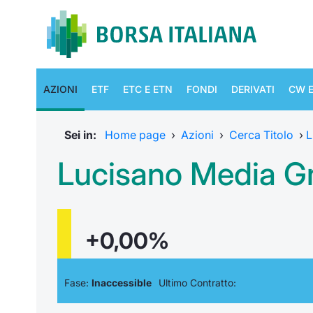
AZIONI
ETF
ETC E ETN
FONDI
DERIVATI
CW E
Sei in:
Home page
›
Azioni
›
Cerca Titolo
›
L
Lucisano Media G
+0,00%
Fase:
Inaccessible
Ultimo Contratto: