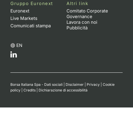
Formaz
Gruppo Euronext
Altri link
Specific
Euronext
Comitato Corporate
Governance
Statisti
Live Markets
Lavora con noi
Avvisi
Comunicati stampa
Pubblicità
Market
EN
KID
Borsa Italiana Spa - Dati sociali
|
Disclaimer
|
Privacy
|
Cookie
policy
|
Credits
|
Dichiarazione di accessibilità