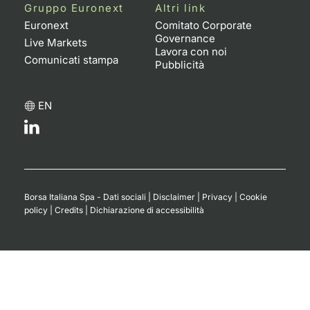
Formaz
Gruppo Euronext
Altri link
Specific
Euronext
Comitato Corporate
Governance
Statisti
Live Markets
Lavora con noi
Avvisi
Comunicati stampa
Pubblicità
Market
EN
KID
Borsa Italiana Spa - Dati sociali
|
Disclaimer
|
Privacy
|
Cookie
policy
|
Credits
|
Dichiarazione di accessibilità