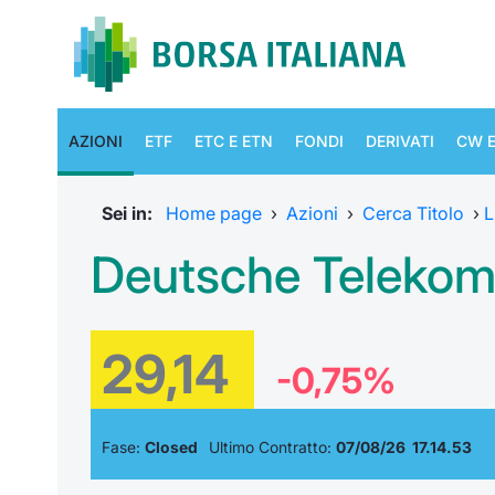
AZIONI
ETF
ETC E ETN
FONDI
DERIVATI
CW E
Sei in:
Home page
›
Azioni
›
Cerca Titolo
›
L
Deutsche Teleko
29,14
-0,75%
Fase:
Closed
Ultimo Contratto:
07/08/26 17.14.53