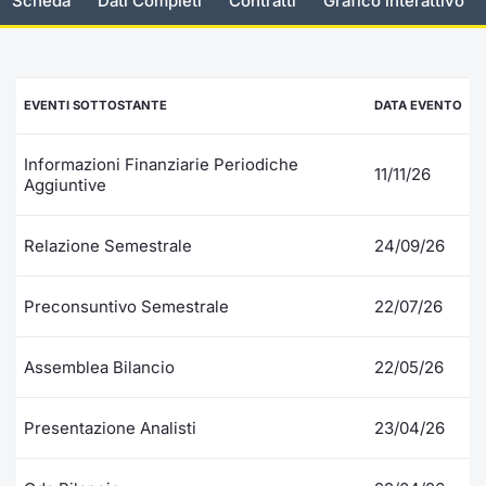
Scheda
Dati Completi
Contratti
Grafico interattivo
Documenti
Notizie e Formazione
Settoria
Per emit
Docume
Dividen
Emittent
KID/PRI
Notizie
Servizi 
Listed Brands
Chi siamo
Docume
Formazi
BTP Min
Formaz
Listing
Statisti
Dati di
EVENTI SOTTOSTANTE
DATA EVENTO
Milan
Calendario Conferenze
Formazi
BONO Mi
Material
Analisi 
Segmen
Informazioni Finanziarie Periodiche
11/11/26
Aggiuntive
IPO e Matricole
OAT Min
Intermed
Mercato
Relazione Semestrale
24/09/26
Cambi
BUND Mi
Mifid 2
BTP
MiFID 2
BTP Min
Regolam
Preconsuntivo Semestrale
22/07/26
Market M
Speciali
Opzioni
Academ
Assemblea Bilancio
22/05/26
RFQ
Opzioni 
Presentazione Analisti
23/04/26
Spread 
Indicato