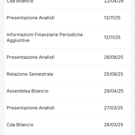
Cda Bilancio
22/04/26
Formaz
Specific
Statisti
Presentazione Analisti
13/11/25
Avvisi
Informazioni Finanziarie Periodiche
12/11/25
Market
Aggiuntive
KID
Presentazione Analisti
26/09/25
Relazione Semestrale
25/09/25
Assemblea Bilancio
29/04/25
Presentazione Analisti
27/03/25
Cda Bilancio
26/03/25