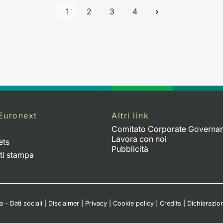
1
2
3
4
Euronext
Altri link
Comitato Corporate Governa
Lavora con noi
ets
Pubblicità
ti stampa
 - Dati sociali
|
Disclaimer
|
Privacy
|
Cookie policy
|
Credits
|
Dichiarazion