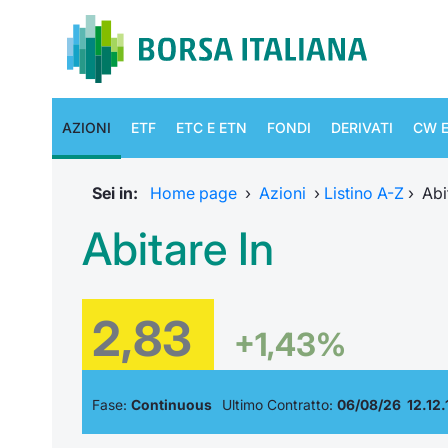
AZIONI
ETF
ETC E ETN
FONDI
DERIVATI
CW E
Sei in:
Home page
›
Azioni
›
Listino A-Z
›
Abi
Abitare In
2,83
+1,43%
Fase:
Continuous
Ultimo Contratto:
06/08/26 12.12.