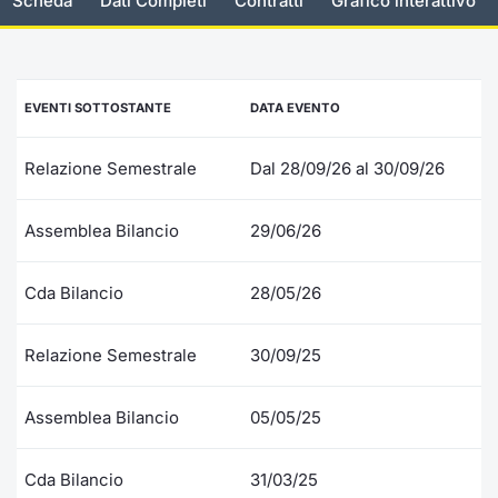
Scheda
Dati Completi
Contratti
Grafico interattivo
Documenti
Notizie e Formazione
Settoria
Per emit
Docume
Dividen
Emittent
KID/PRI
Notizie
Servizi 
Listed Brands
Chi siamo
Docume
Formazi
BTP Min
Formaz
Listing
Statisti
Dati di
EVENTI SOTTOSTANTE
DATA EVENTO
Milan
Calendario Conferenze
Formazi
BONO Mi
Material
Analisi 
Segmen
Relazione Semestrale
Dal 28/09/26 al 30/09/26
IPO e Matricole
OAT Min
Intermed
Mercato
Assemblea Bilancio
29/06/26
Cambi
BUND Mi
Mifid 2
BTP
Cda Bilancio
28/05/26
MiFID 2
BTP Min
Regolam
Market M
Speciali
Relazione Semestrale
30/09/25
Opzioni
Academ
RFQ
Assemblea Bilancio
05/05/25
Opzioni 
Spread 
Indicato
Cda Bilancio
31/03/25