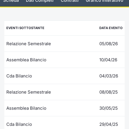
Scheda
Dati Completi
Contratti
Grafico interattivo
Documenti
Notizie e Formazione
Settoria
Per emit
Docume
Dividen
Emittent
KID/PRI
Notizie
Servizi 
Listed Brands
Chi siamo
Docume
Formazi
BTP Min
Formaz
Listing
Statisti
Dati di
EVENTI SOTTOSTANTE
DATA EVENTO
Milan
Calendario Conferenze
Formazi
BONO Mi
Material
Analisi 
Segmen
Relazione Semestrale
05/08/26
IPO e Matricole
OAT Min
Intermed
Mercato
Assemblea Bilancio
10/04/26
Cambi
BUND Mi
Mifid 2
BTP
Cda Bilancio
04/03/26
MiFID 2
BTP Min
Regolam
Market M
Speciali
Relazione Semestrale
08/08/25
Opzioni
Academ
RFQ
Assemblea Bilancio
30/05/25
Opzioni 
Spread 
Indicato
Cda Bilancio
29/04/25