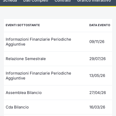
Scheda
Dati Completi
Contratti
Grafico interattivo
Documenti
Notizie e Formazione
Settoria
Per emit
Docume
Dividen
Emittent
KID/PRI
Notizie
Servizi 
Listed Brands
Chi siamo
Docume
Formazi
BTP Min
Formaz
Listing
Statisti
Dati di
EVENTI SOTTOSTANTE
DATA EVENTO
Milan
Calendario Conferenze
Formazi
BONO Mi
Material
Analisi 
Segmen
Informazioni Finanziarie Periodiche
09/11/26
Aggiuntive
IPO e Matricole
OAT Min
Intermed
Mercato
Relazione Semestrale
29/07/26
Cambi
BUND Mi
Mifid 2
BTP
MiFID 2
BTP Min
Regolam
Informazioni Finanziarie Periodiche
13/05/26
Market M
Aggiuntive
Speciali
Opzioni
Academ
RFQ
Assemblea Bilancio
27/04/26
Opzioni 
Spread 
Cda Bilancio
16/03/26
Indicato