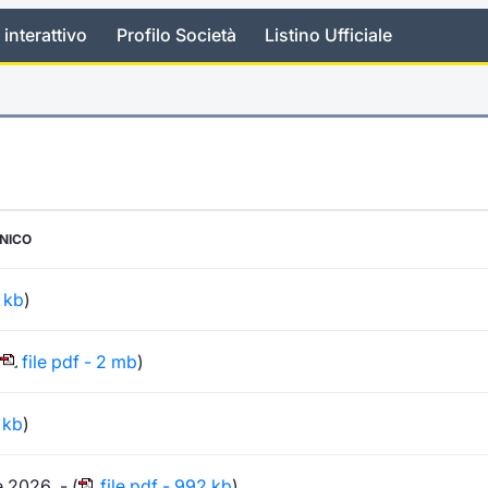
 interattivo
Profilo Società
Listino Ufficiale
ONICO
 kb
)
file pdf - 2 mb
)
 kb
)
e 2026 - (
file pdf - 992 kb
)