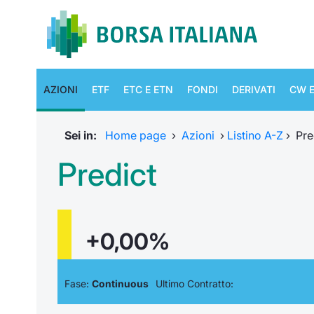
AZIONI
ETF
ETC E ETN
FONDI
DERIVATI
CW E
Sei in:
Home page
›
Azioni
›
Listino A-Z
›
Pre
Predict
+0,00%
Fase:
Continuous
Ultimo Contratto: