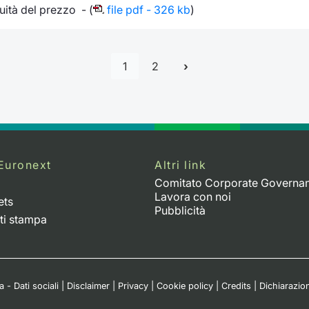
uità del prezzo - (
file pdf - 326 kb
)
1
2
Euronext
Altri link
Comitato Corporate Governa
Lavora con noi
ets
Pubblicità
ti stampa
 - Dati sociali
|
Disclaimer
|
Privacy
|
Cookie policy
|
Credits
|
Dichiarazion