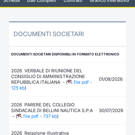
Scheda
Dati Completi
Contratti
Grafico interattivo
Documenti
Notizie e Formazione
Settoria
Per emit
Docume
Dividen
Emittent
KID/PRI
Notizie
Servizi 
Listed Brands
Chi siamo
Docume
Formazi
BTP Min
Formaz
Listing
Statisti
Dati di
Milan
DOCUMENTI SOCIETARI
Calendario Conferenze
Formazi
BONO Mi
Material
Analisi 
Segmen
IPO e Matricole
OAT Min
Intermed
DOCUMENTI SOCIETARI DISPONIBILI IN FORMATO ELETTRONICO
Mercato
Cambi
BUND Mi
Mifid 2
2026 VERBALE DI RIUNIONE DEL
BTP
CONSIGLIO DI AMMINISTRAZIONE
01/08/2026
REPUBBLICA ITALIANA - (
file pdf -
MiFID 2
BTP Min
Regolam
125 kb
)
Market M
Speciali
Opzioni
Academ
2026 PARERE DEL COLLEGIO
RFQ
SINDACALE DI BELLINI NAUTICA S.P.A
30/07/2026
Opzioni 
- (
file pdf - 737 kb
)
Spread 
Indicato
2026 Relazione illustrativa