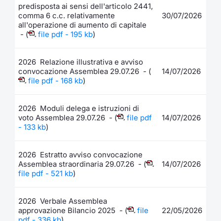
Formaz
predisposta ai sensi dell'articolo 2441,
comma 6 c.c. relativamente
30/07/2026
Specific
all'operazione di aumento di capitale
Statisti
- (
file pdf - 195 kb
)
Avvisi
2026 Relazione illustrativa e avviso
Market
convocazione Assemblea 29.07.26 - (
14/07/2026
file pdf - 168 kb
)
KID
2026 Moduli delega e istruzioni di
voto Assemblea 29.07.26 - (
file pdf
14/07/2026
- 133 kb
)
2026 Estratto avviso convocazione
Assemblea straordinaria 29.07.26 - (
14/07/2026
file pdf - 521 kb
)
2026 Verbale Assemblea
approvazione Bilancio 2025 - (
file
22/05/2026
pdf - 336 kb
)