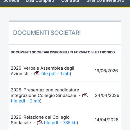
Scheda
Dati Completi
Contratti
Grafico interattivo
Documenti
Notizie e Formazione
Settoria
Per emit
Docume
Dividen
Emittent
KID/PRI
Notizie
Servizi 
Listed Brands
Chi siamo
Docume
Formazi
BTP Min
Formaz
Listing
Statisti
Dati di
Milan
DOCUMENTI SOCIETARI
Calendario Conferenze
Formazi
BONO Mi
Material
Analisi 
Segmen
IPO e Matricole
OAT Min
Intermed
DOCUMENTI SOCIETARI DISPONIBILI IN FORMATO ELETTRONICO
Mercato
Cambi
BUND Mi
Mifid 2
2026 Verbale Assemblea degli
BTP
19/06/2026
Azionisti - (
file pdf - 1 mb
)
MiFID 2
BTP Min
Regolam
Market M
2026 Presentazione candidature
Speciali
integrazione Collegio Sindacale - (
24/04/2026
Opzioni
Academ
file pdf - 2 mb
)
RFQ
Opzioni 
2026 Relazione del Collegio
Spread 
14/04/2026
Sindacale - (
file pdf - 735 kb
)
Indicato