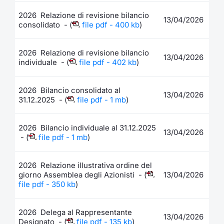
Formaz
2026 Relazione di revisione bilancio
Specific
13/04/2026
consolidato - (
file pdf - 400 kb
)
Statisti
Avvisi
2026 Relazione di revisione bilancio
13/04/2026
individuale - (
file pdf - 402 kb
)
Market
2026 Bilancio consolidato al
KID
13/04/2026
31.12.2025 - (
file pdf - 1 mb
)
2026 Bilancio individuale al 31.12.2025
13/04/2026
- (
file pdf - 1 mb
)
2026 Relazione illustrativa ordine del
giorno Assemblea degli Azionisti - (
13/04/2026
file pdf - 350 kb
)
2026 Delega al Rappresentante
13/04/2026
Designato - (
file pdf - 135 kb
)