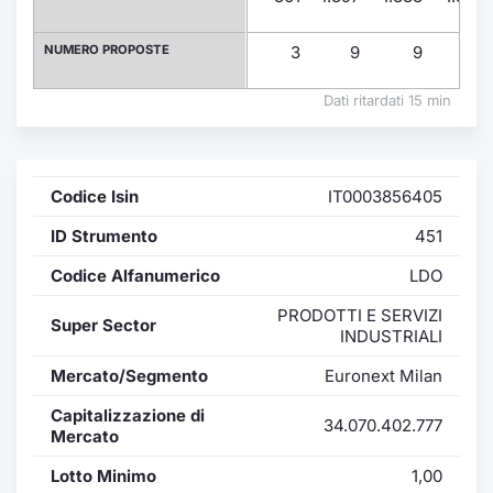
Formaz
Specific
NUMERO PROPOSTE
3
9
9
9
Statisti
Avvisi
Dati ritardati 15 min
Market
Codice Isin
IT0003856405
KID
ID Strumento
451
Codice Alfanumerico
LDO
PRODOTTI E SERVIZI
Super Sector
INDUSTRIALI
Mercato/Segmento
Euronext Milan
Capitalizzazione di
34.070.402.777
Mercato
Lotto Minimo
1,00