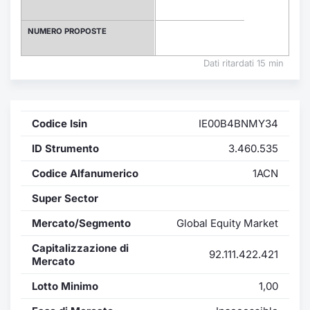
Formaz
Specific
NUMERO PROPOSTE
Statisti
Avvisi
Dati ritardati 15 min
Market
Codice Isin
IE00B4BNMY34
KID
ID Strumento
3.460.535
Codice Alfanumerico
1ACN
Super Sector
Mercato/Segmento
Global Equity Market
Capitalizzazione di
92.111.422.421
Mercato
Lotto Minimo
1,00