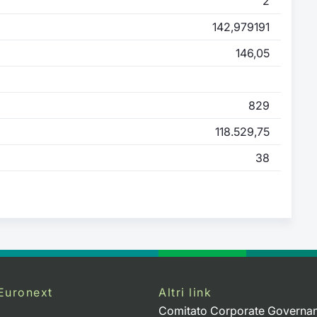
2
142,979191
146,05
829
118.529,75
38
Euronext
Altri link
Comitato Corporate Governa