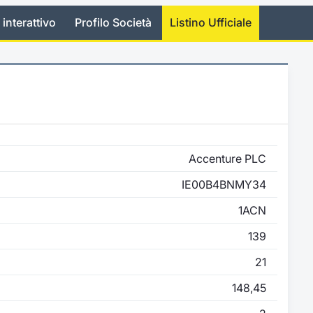
 interattivo
Profilo Società
Listino Ufficiale
Accenture PLC
IE00B4BNMY34
1ACN
139
21
148,45