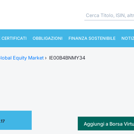
 CERTIFICATI
OBBLIGAZIONI
FINANZA SOSTENIBILE
NOTIZ
lobal Equity Market
›
IE00B4BNMY34
.17
Aggiungi a Borsa Virt