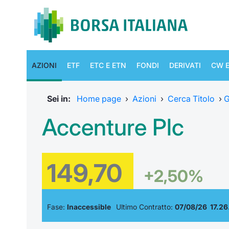
AZIONI
ETF
ETC E ETN
FONDI
DERIVATI
CW E
Sei in:
Home page
›
Azioni
›
Cerca Titolo
›
G
Accenture Plc
149,70
+2,50%
Fase:
Inaccessible
Ultimo Contratto:
07/08/26 17.26