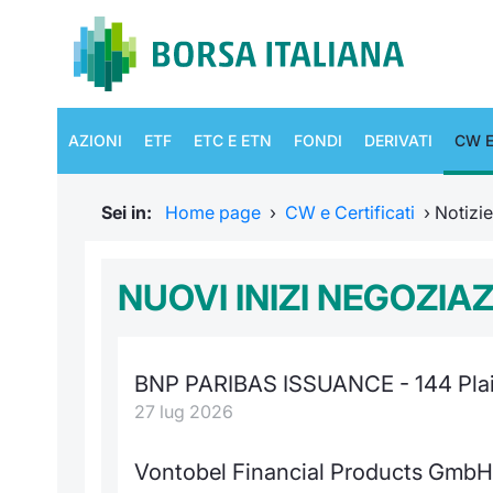
AZIONI
ETF
ETC E ETN
FONDI
DERIVATI
CW E
Sei in:
Home page
›
CW e Certificati
›
Notizi
NUOVI INIZI NEGOZIA
BNP PARIBAS ISSUANCE - 144 Plain
27 lug 2026
Vontobel Financial Products GmbH -