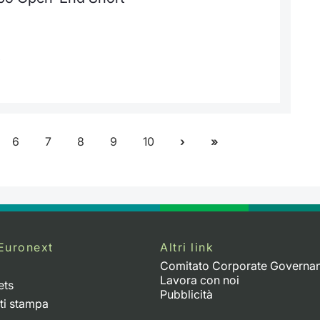
t
6
7
8
9
10
Euronext
Altri link
Comitato Corporate Governa
Lavora con noi
ets
Pubblicità
ti stampa