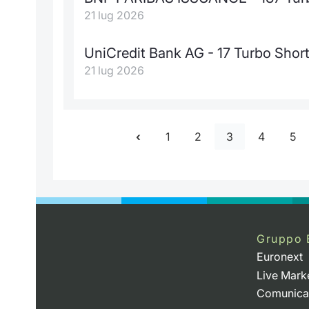
21 lug 2026
UniCredit Bank AG - 17 Turbo Shor
21 lug 2026
1
2
3
4
5
Gruppo 
Euronext
Live Mark
Comunica