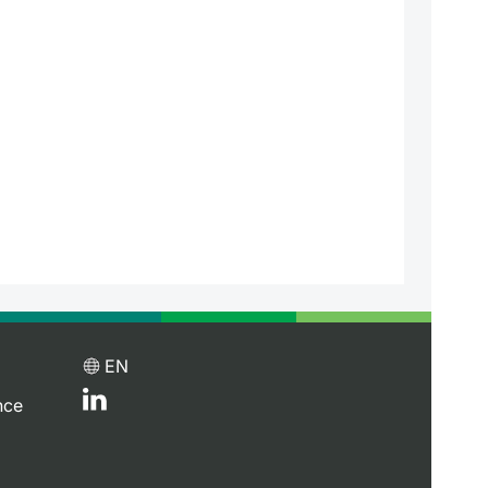
EN
nce