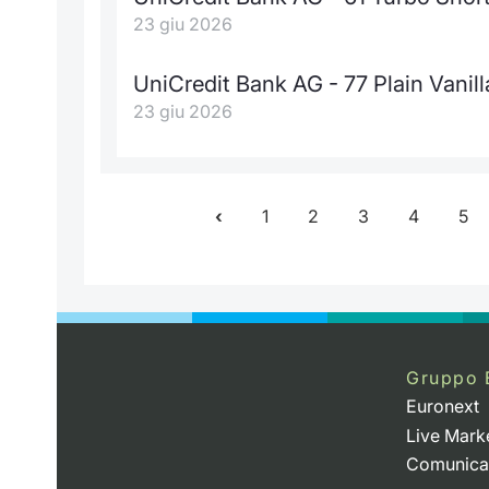
23 giu 2026
UniCredit Bank AG - 77 Plain Vanill
23 giu 2026
1
2
3
4
5
Gruppo 
Euronext
Live Mark
Comunica