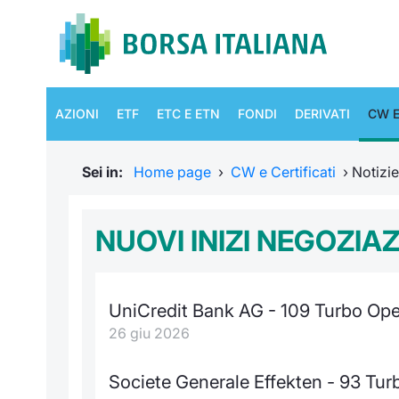
AZIONI
ETF
ETC E ETN
FONDI
DERIVATI
CW E
Sei in:
Home page
›
CW e Certificati
›
Notizi
NUOVI INIZI NEGOZIA
UniCredit Bank AG - 109 Turbo Op
26 giu 2026
Societe Generale Effekten - 93 T