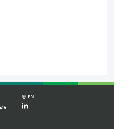
EN
nce