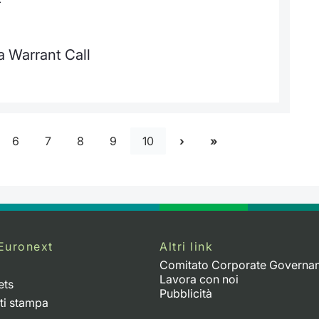
a Warrant Call
6
7
8
9
10
Euronext
Altri link
Comitato Corporate Governa
Lavora con noi
ets
Pubblicità
ti stampa