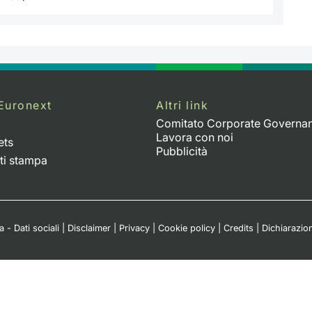
Euronext
Altri link
Comitato Corporate Governa
Lavora con noi
ets
Pubblicità
ti stampa
 - Dati sociali
|
Disclaimer
|
Privacy
|
Cookie policy
|
Credits
|
Dichiarazion