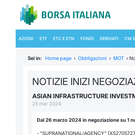
AZIONI
ETF
ETC E ETN
FONDI
DERIVATI
CW E
Sei in:
Home page
›
Obbligazioni
›
MOT
›
No
NOTIZIE INIZI NEGOZI
ASIAN INFRASTRUCTURE INVEST
25 mar 2024
Dal 26 marzo 2024 in negoziazione su 1 nu
- "SUPRANATIONAL/AGENCY" (XS270572