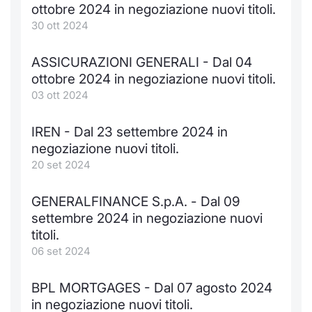
Formazione
ottobre 2024 in negoziazione nuovi titoli.
Specific
30 ott 2024
Statistiche del Mercato
Avvisi
ASSICURAZIONI GENERALI - Dal 04
ottobre 2024 in negoziazione nuovi titoli.
Market
03 ott 2024
KID
IREN - Dal 23 settembre 2024 in
negoziazione nuovi titoli.
20 set 2024
GENERALFINANCE S.p.A. - Dal 09
settembre 2024 in negoziazione nuovi
titoli.
06 set 2024
BPL MORTGAGES - Dal 07 agosto 2024
in negoziazione nuovi titoli.