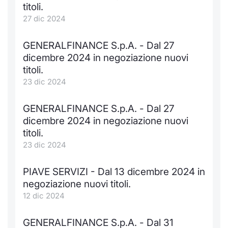
titoli.
KID/PRIIPs
Notizie e Formazione
Docume
Per emit
Docume
Dividen
Emittent
Notizie
Servizi 
27 dic 2024
Listing Sponsor Euronext Access
Chi siamo
Listed 
Docume
Formazi
BTP Min
Formaz
Statisti
Dati di
GENERALFINANCE S.p.A. - Dal 27
Milan
dicembre 2024 in negoziazione nuovi
Calenda
Formazi
BONO Mi
Material
Analisi 
titoli.
Segmento ESG
23 dic 2024
IPO e M
OAT Min
Intermed
Mercato Fixed Income
GENERALFINANCE S.p.A. - Dal 27
Cambi
BUND Mi
Mifid 2
dicembre 2024 in negoziazione nuovi
BTP
titoli.
MiFID 2
BTP Min
Regolam
23 dic 2024
Market Maker, Liquidity provider e
Specialist
Opzioni
Academ
PIAVE SERVIZI - Dal 13 dicembre 2024 in
RFQ
negoziazione nuovi titoli.
Opzioni 
12 dic 2024
Spread Europei
Indicato
GENERALFINANCE S.p.A. - Dal 31