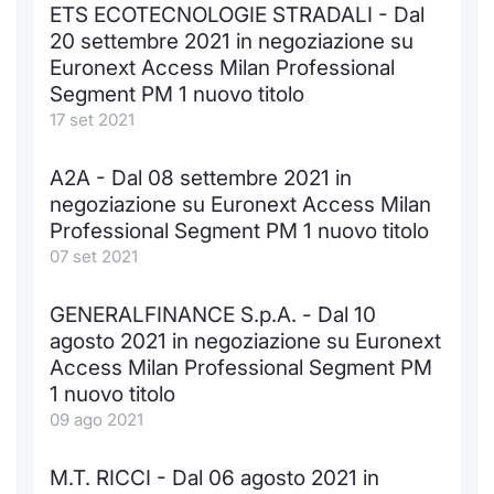
ETS ECOTECNOLOGIE STRADALI - Dal
KID/PRIIPs
Notizie e Formazione
Docume
Per emit
Docume
Dividen
Emittent
Notizie
Servizi 
20 settembre 2021 in negoziazione su
Euronext Access Milan Professional
Listing Sponsor Euronext Access
Chi siamo
Listed 
Docume
Formazi
BTP Min
Formaz
Statisti
Dati di
Segment PM 1 nuovo titolo
Milan
17 set 2021
Calenda
Formazi
BONO Mi
Material
Analisi 
Segmento ESG
A2A - Dal 08 settembre 2021 in
IPO e M
OAT Min
Intermed
negoziazione su Euronext Access Milan
Mercato Fixed Income
Professional Segment PM 1 nuovo titolo
Cambi
BUND Mi
Mifid 2
07 set 2021
BTP
MiFID 2
BTP Min
Regolam
GENERALFINANCE S.p.A. - Dal 10
Market Maker, Liquidity provider e
agosto 2021 in negoziazione su Euronext
Specialist
Opzioni
Academ
Access Milan Professional Segment PM
RFQ
1 nuovo titolo
09 ago 2021
Opzioni 
Spread Europei
Indicato
M.T. RICCI - Dal 06 agosto 2021 in