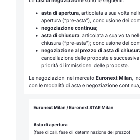
Le
fasi di negoziazione
sono le seguenti:
asta di apertura
, articolata a sua volta ne
apertura (“pre-asta”); conclusione dei cont
negoziazione continua
;
asta di chiusura
, articolata a sua volta ne
chiusura (“pre-asta”); conclusione dei contr
negoziazione al prezzo di asta di chiusur
cancellazione delle proposte e successivam
priorità di immissione delle proposte.
Le negoziazioni nel mercato
Euronext Milan
, i
con le modalità di asta e negoziazione continua,
Euronext Milan / Euronext STAR Milan
Asta di apertura
(fase di call, fase di determinazione del prezzo)