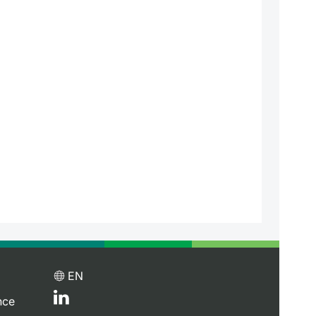
EN
nce