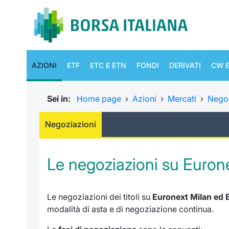
AZIONI
ETF
ETC E ETN
FONDI
DERIVATI
CW E
Sei in:
Home page
›
Azioni
›
Mercati
›
Negoz
Negoziazioni
Le negoziazioni su Euron
Le negoziazioni dei titoli su
Euronext Milan ed 
modalità di asta e di negoziazione continua.