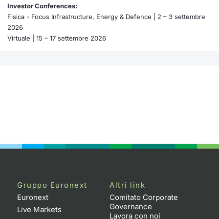
Formaz
Investor Conferences:
Specific
Fisica - Focus Infrastructure, Energy & Defence | 2 – 3 settembre
Statisti
2026
Virtuale | 15 – 17 settembre 2026
Avvisi
Market
KID
Gruppo Euronext
Altri link
Euronext
Comitato Corporate
Governance
Live Markets
Lavora con noi