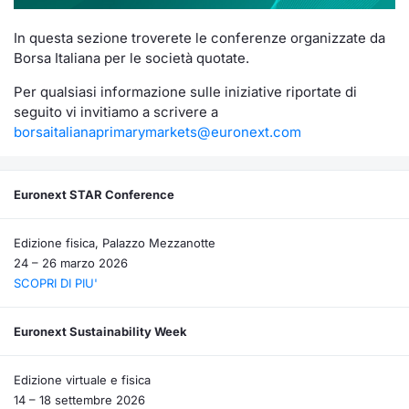
Documenti
Notizie e Formazione
Settoria
Per emit
Docume
Dividen
Emittent
KID/PRI
Notizie
Servizi 
In questa sezione troverete le conferenze organizzate da
Borsa Italiana per le società quotate.
Listed Brands
Chi siamo
Docume
Formazi
BTP Min
Formaz
Listing
Statisti
Dati di
Per qualsiasi informazione sulle iniziative riportate di
Milan
seguito vi invitiamo a scrivere a
Calendario Conferenze
Formazi
BONO Mi
Material
Analisi 
Segmen
borsaitalianaprimarymarkets@euronext.com
IPO e Matricole
OAT Min
Intermed
Mercato
Euronext STAR Conference
Cambi
BUND Mi
Mifid 2
BTP
Edizione fisica, Palazzo Mezzanotte
MiFID 2
BTP Min
Regolam
24 – 26 marzo 2026
Market M
SCOPRI DI PIU'
Speciali
Opzioni
Academ
RFQ
Euronext Sustainability Week
Opzioni 
Spread 
Edizione virtuale e fisica
Indicato
14 – 18 settembre 2026