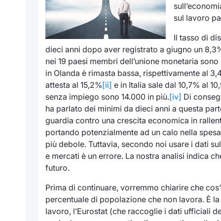
sull’economia
sul lavoro pa
Il tasso di d
dieci anni dopo aver registrato a giugno un 8,3%, 
nei 19 paesi membri dell’unione monetaria sono 
in Olanda è rimasta bassa, rispettivamente al 3,
attesta al 15,2%
[ii]
e in Italia sale dal 10,7% al 10
senza impiego sono 14.000 in più.
[iv]
Di consegu
ha parlato dei minimi da dieci anni a questa part
guardia contro una crescita economica in rallen
portando potenzialmente ad un calo nella spesa
più debole. Tuttavia, secondo noi usare i dati 
e mercati è un errore. La nostra analisi indica ch
futuro.
Prima di continuare, vorremmo chiarire che cos’è
percentuale di popolazione che non lavora. È la
lavoro, l’Eurostat (che raccoglie i dati ufficiali 