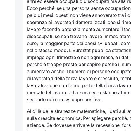
anni ed essere occupati o disoccupati ma
alla r
Ecco perché, se una persona senza occupazione 
paio di mesi, questi non viene annoverato tra i 
speranza ai lavoratori demoralizzati, che si rimet
lavoro facendo potenzialmente aumentare il tass
disoccupati, se non trovano lavoro immediatam
euro; la maggior parte dei paesi sviluppati, com
nello stesso modo. L’Eurostat pubblica statistic
impiego ogni trimestre e non ogni mese, e i dati
perché è troppo presto per capire perché il nume
aumentato anche il numero di persone occupate. 
di lavoratori della forza lavoro è cresciuto, mentr
lavorativa che non fanno parte della forza lavor
mercati del lavoro della zona euro stanno attira
secondo noi uno sviluppo positivo.
Al di là delle stranezze matematiche, i dati sul 
sulla crescita economica. Per spiegare perché, pr
azienda. Se dovesse arrivare la recessione, for