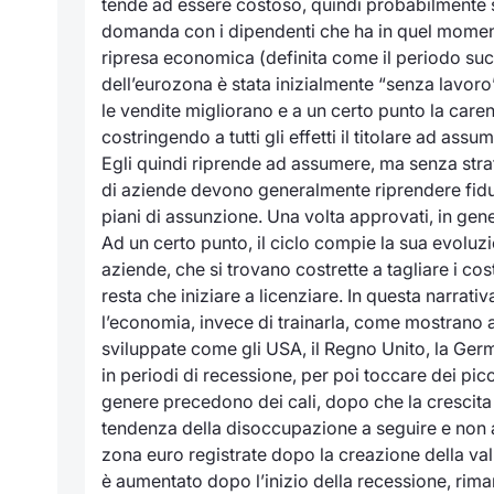
tende ad essere costoso, quindi probabilmente s
domanda con i dipendenti che ha in quel moment
ripresa economica (definita come il periodo succ
dell’eurozona è stata inizialmente “senza lavor
le vendite migliorano e a un certo punto la carenz
costringendo a tutti gli effetti il titolare ad as
Egli quindi riprende ad assumere, ma senza strafar
di aziende devono generalmente riprendere fiduc
piani di assunzione. Una volta approvati, in gen
Ad un certo punto, il ciclo compie la sua evoluzi
aziende, che si trovano costrette a tagliare i cos
resta che iniziare a licenziare. In questa narrat
l’economia, invece di trainarla, come mostrano anc
sviluppate come gli USA, il Regno Unito, la Germ
in periodi di recessione, per poi toccare dei pic
genere precedono dei cali, dopo che la crescita 
tendenza della disoccupazione a seguire e non a
zona euro registrate dopo la creazione della va
è aumentato dopo l’inizio della recessione, rima