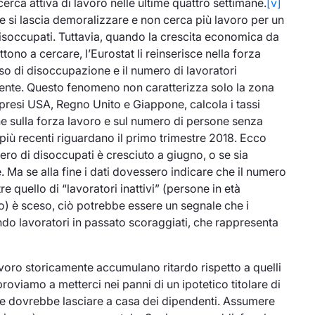
icerca attiva
di lavoro nelle ultime quattro settimane.
[v]
si lascia demoralizzare e non cerca più lavoro per un
disoccupati. Tuttavia, quando la crescita economica da
tono a cercare, l’Eurostat li reinserisce nella forza
o di disoccupazione e il numero di lavoratori
ente. Questo fenomeno non caratterizza solo la zona
presi USA, Regno Unito e Giappone, calcola i tassi
he sulla forza lavoro e sul numero di persone senza
 più recenti riguardano il primo trimestre 2018. Ecco
ro di disoccupati è cresciuto a giugno, o se sia
Ma se alla fine i dati dovessero indicare che il numero
e quello di “lavoratori inattivi” (persone in età
o) è sceso, ciò potrebbe essere un segnale che i
ndo lavoratori in passato scoraggiati, che rappresenta
lavoro storicamente accumulano ritardo rispetto a quelli
oviamo a metterci nei panni di un ipotetico titolare di
se dovrebbe lasciare a casa dei dipendenti. Assumere