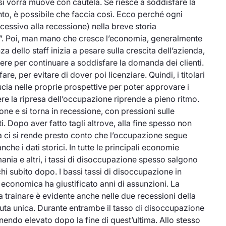
i vorrà muove con cautela. Se riesce a soddisfare la
o, è possibile che faccia così. Ecco perché ogni
essivo alla recessione) nella breve storia
o”. Poi, man mano che cresce l’economia, generalmente
a dello staff inizia a pesare sulla crescita dell’azienda,
sumere per continuare a soddisfare la domanda dei clienti.
e, per evitare di dover poi licenziare. Quindi, i titolari
ia nelle proprie prospettive per poter approvare i
ere la ripresa dell’occupazione riprende a pieno ritmo.
one e si torna in recessione, con pressioni sulle
ti. Dopo aver fatto tagli altrove, alla fine spesso non
iva ci si rende presto conto che l’occupazione
segue
he i dati storici. In tutte le principali economie
ania e altri, i tassi di disoccupazione spesso salgono
chi subito dopo. I bassi tassi di disoccupazione in
economica ha giustificato anni di assunzioni. La
 trainare è evidente anche nelle due recessioni della
luta unica. Durante entrambe il tasso di disoccupazione
nendo elevato dopo la fine di quest’ultima. Allo stesso