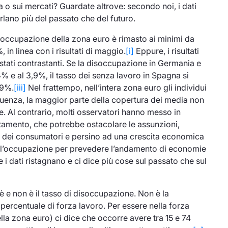
 o sui mercati? Guardate altrove: secondo noi, i dati
rlano più del passato che del futuro.
isoccupazione della zona euro è rimasto ai minimi da
in linea con i risultati di maggio.
[i]
Eppure, i risultati
stati contrastanti. Se la disoccupazione in Germania e
4% e al 3,9%, il tasso dei senza lavoro in Spagna si
,9%.
[iii]
Nel frattempo, nell’intera zona euro gli individui
enza, la maggior parte della copertura dei media non
e. Al contrario, molti osservatori hanno messo in
tamento, che potrebbe ostacolare le assunzioni,
 dei consumatori e persino ad una crescita economica
sull’occupazione per prevedere l’andamento di economie
e i dati ristagnano e ci dice più cose sul passato che sul
 e non è il tasso di disoccupazione. Non è la
 percentuale di
forza lavoro
. Per essere nella forza
della zona euro) ci dice che occorre avere tra 15 e 74