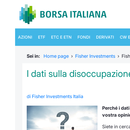
AZIONI
ETF
ETC E ETN
FONDI
DERIVATI
CW E
Sei in:
Home page
›
Fisher Investments
›
Fis
I dati sulla disoccupazio
di Fisher Investments Italia
Perché i dat
vostra opini
Siete in cerc