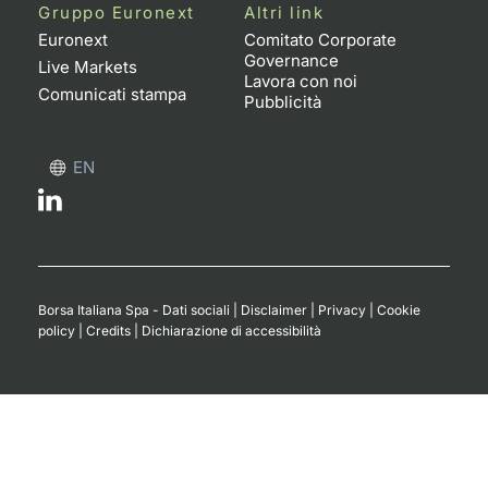
Formazione
Gruppo Euronext
Altri link
Specific
Euronext
Comitato Corporate
Governance
Statistiche del Mercato
Live Markets
Lavora con noi
Avvisi
Comunicati stampa
Pubblicità
Market
EN
KID
Borsa Italiana Spa - Dati sociali
|
Disclaimer
|
Privacy
|
Cookie
policy
|
Credits
|
Dichiarazione di accessibilità