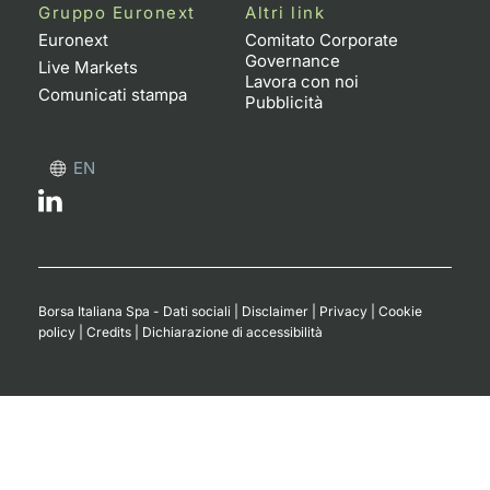
Formazione
Gruppo Euronext
Altri link
Specific
Euronext
Comitato Corporate
Governance
Statistiche del Mercato
Live Markets
Lavora con noi
Avvisi
Comunicati stampa
Pubblicità
Market
EN
KID
Borsa Italiana Spa - Dati sociali
|
Disclaimer
|
Privacy
|
Cookie
policy
|
Credits
|
Dichiarazione di accessibilità