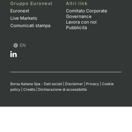
Formazione
Gruppo Euronext
Altri link
Specific
Euronext
Comitato Corporate
Governance
Statistiche del Mercato
Live Markets
Lavora con noi
Avvisi
Comunicati stampa
Pubblicità
Market
EN
KID
Borsa Italiana Spa - Dati sociali
|
Disclaimer
|
Privacy
|
Cookie
policy
|
Credits
|
Dichiarazione di accessibilità