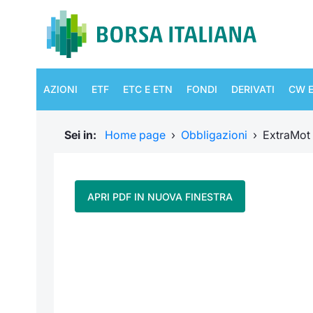
AZIONI
ETF
ETC E ETN
FONDI
DERIVATI
CW E
Sei in:
Home page
›
Obbligazioni
›
ExtraMot
APRI PDF IN NUOVA FINESTRA