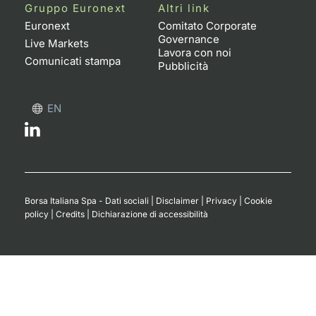
Formazione
Gruppo Euronext
Altri link
Specific
Euronext
Comitato Corporate
Governance
Statistiche del Mercato
Live Markets
Lavora con noi
Avvisi
Comunicati stampa
Pubblicità
Market
EN
KID
Borsa Italiana Spa - Dati sociali
|
Disclaimer
|
Privacy
|
Cookie
policy
|
Credits
|
Dichiarazione di accessibilità